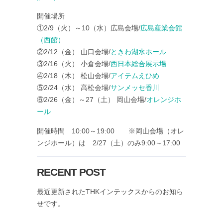
開催場所
①2/9（火）～10（水）広島会場/
広島産業会館
（西館）
②2/12（金） 山口会場/
ときわ湖水ホール
③2/16（火） 小倉会場/
西日本総合展示場
④2/18（木） 松山会場/
アイテムえひめ
⑤2/24（水） 高松会場/
サンメッセ香川
⑥2/26（金）～27（土） 岡山会場/
オレンジホ
ール
開催時間 10:00～19:00 ※岡山会場（オレ
ンジホール）は 2/27（土）のみ9:00～17:00
RECENT POST
最近更新されたTHKインテックスからのお知ら
せです。